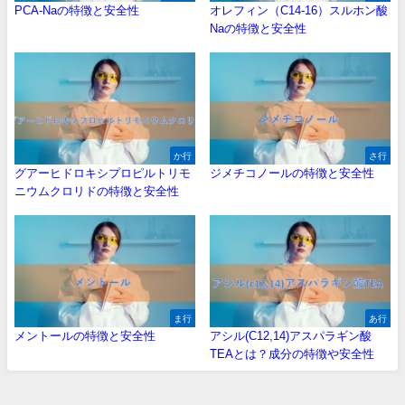
PCA-Naの特徴と安全性
オレフィン（C14-16）スルホン酸
Naの特徴と安全性
か行
さ行
グアーヒドロキシプロピルトリモ
ジメチコノールの特徴と安全性
ニウムクロリドの特徴と安全性
ま行
あ行
メントールの特徴と安全性
アシル(C12,14)アスパラギン酸
TEAとは？成分の特徴や安全性