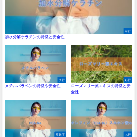
か行
加水分解ケラチンの特徴と安全性
ま行
ら行
メチルパラベンの特徴や安全性
ローズマリー葉エキスの特徴と安
全性
英数字
あ行