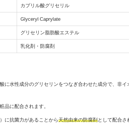
カプリル酸グリセリル
Glyceryl Caprylate
グリセリン脂肪酸エステル
乳化剤・防腐剤
酸に水性成分のグリセリンをつなぎ合わせた成分で、非イ
粧品に配合されます。
）に抗菌力があることから
天然由来の防腐剤
として配合さ