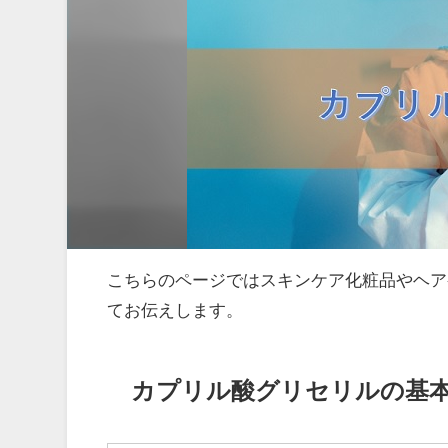
こちらのページではスキンケア化粧品やヘア
てお伝えします。
カプリル酸グリセリルの基