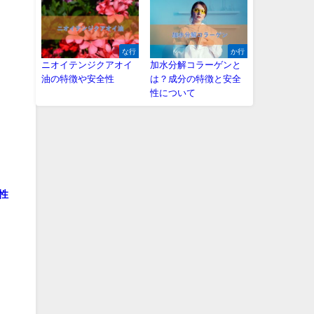
な行
か行
ニオイテンジクアオイ
加水分解コラーゲンと
油の特徴や安全性
は？成分の特徴と安全
性について
性