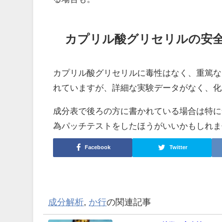
カプリル酸グリセリルの安
カプリル酸グリセリルに毒性はなく、重篤な
れていますが、詳細な実験データがなく、化
成分表で後ろの方に書かれている場合は特に
為パッチテストをしたほうがいいかもしれま
Facebook
Twitter
成分解析
,
か行
の関連記事