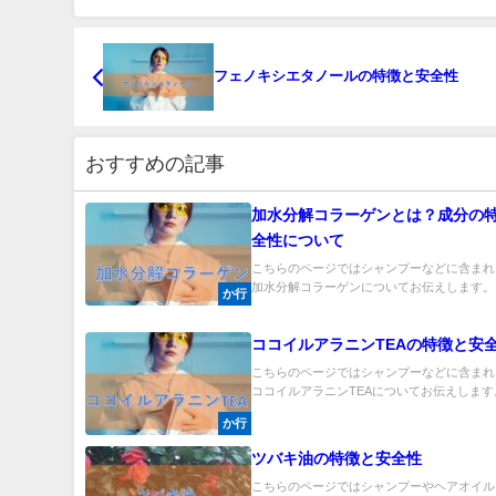
フェノキシエタノールの特徴と安全性
おすすめの記事
加水分解コラーゲンとは？成分の
全性について
こちらのページではシャンプーなどに含まれ
加水分解コラーゲンについてお伝えします。..
か行
ココイルアラニンTEAの特徴と安
こちらのページではシャンプーなどに含まれ
ココイルアラニンTEAについてお伝えします。.
か行
ツバキ油の特徴と安全性
こちらのページではシャンプーやヘアオイル