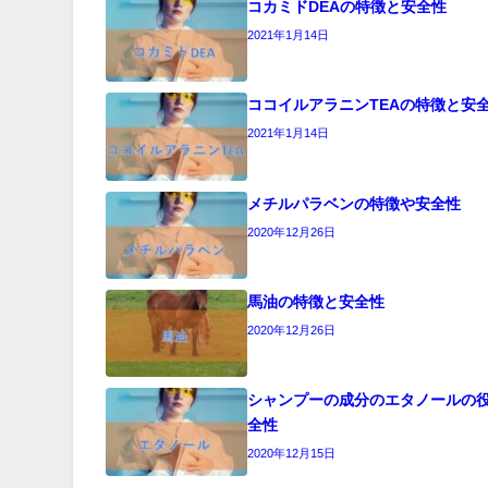
コカミドDEAの特徴と安全性
2021年1月14日
ココイルアラニンTEAの特徴と安
2021年1月14日
メチルパラベンの特徴や安全性
2020年12月26日
馬油の特徴と安全性
2020年12月26日
シャンプーの成分のエタノールの
全性
2020年12月15日