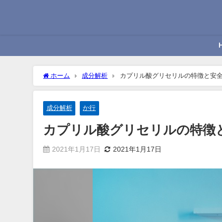
ホーム
成分解析
カプリル酸グリセリルの特徴と安
成分解析
か行
カプリル酸グリセリルの特徴
2021年1月17日
2021年1月17日