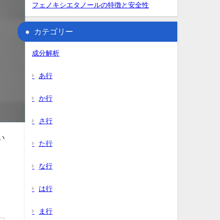
フェノキシエタノールの特徴と安全性
カテゴリー
成分解析
あ行
か行
さ行
い
た行
な行
は行
ま行