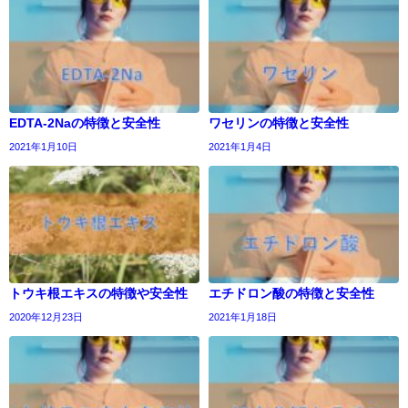
EDTA-2Naの特徴と安全性
ワセリンの特徴と安全性
2021年1月10日
2021年1月4日
トウキ根エキスの特徴や安全性
エチドロン酸の特徴と安全性
2020年12月23日
2021年1月18日