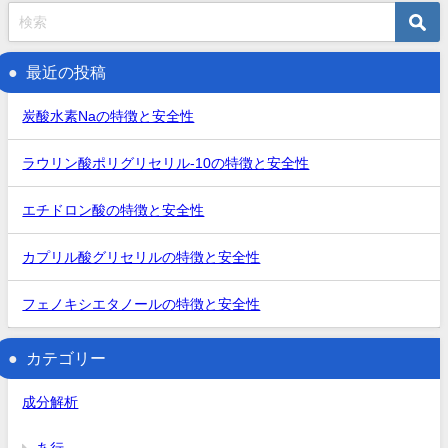
最近の投稿
炭酸水素Naの特徴と安全性
ラウリン酸ポリグリセリル-10の特徴と安全性
エチドロン酸の特徴と安全性
カプリル酸グリセリルの特徴と安全性
フェノキシエタノールの特徴と安全性
カテゴリー
成分解析
あ行