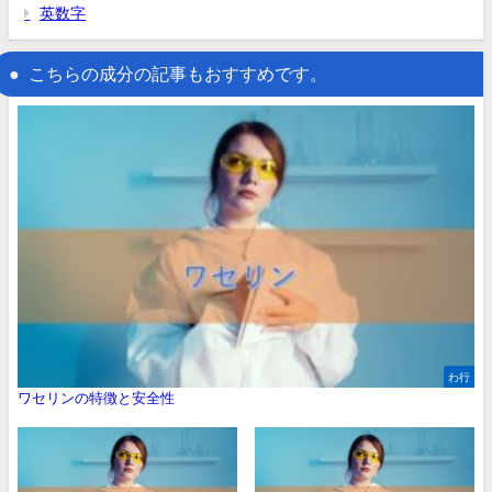
英数字
こちらの成分の記事もおすすめです。
わ行
ワセリンの特徴と安全性