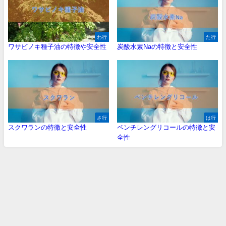
わ行
た行
ワサビノキ種子油の特徴や安全性
炭酸水素Naの特徴と安全性
さ行
は行
スクワランの特徴と安全性
ペンチレングリコールの特徴と安
全性