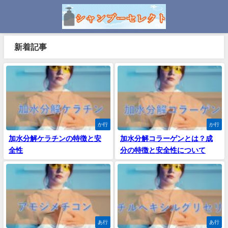
新着記事
か行
か行
加水分解ケラチンの特徴と安
加水分解コラーゲンとは？成
全性
分の特徴と安全性について
あ行
あ行