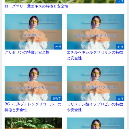
ら行
ローズマリー葉エキスの特徴と安全性
か行
あ行
グリセリンの特徴と安全性
エチルヘキシルグリセリンの特徴
と安全性
英数字
ま行
BG（1,3-ブチレングリコール）の
ミリスチン酸イソプロピルの特徴
特徴と安全性
や安全性