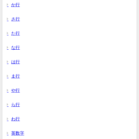
か行
さ行
た行
な行
は行
ま行
や行
ら行
わ行
英数字