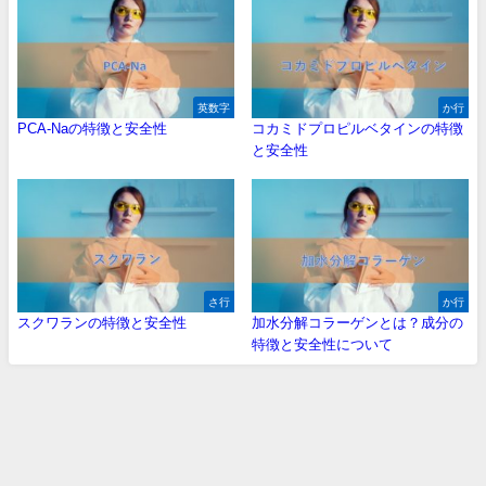
英数字
か行
PCA-Naの特徴と安全性
コカミドプロピルベタインの特徴
と安全性
さ行
か行
スクワランの特徴と安全性
加水分解コラーゲンとは？成分の
特徴と安全性について