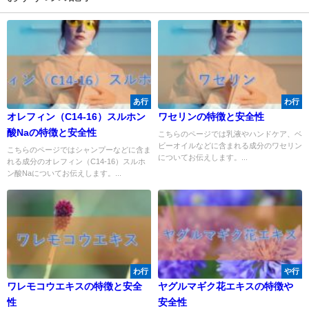
あ行
わ行
オレフィン（C14-16）スルホン
ワセリンの特徴と安全性
酸Naの特徴と安全性
こちらのページでは乳液やハンドケア、ベ
ビーオイルなどに含まれる成分のワセリン
こちらのページではシャンプーなどに含ま
についてお伝えします。...
れる成分のオレフィン（C14-16）スルホ
ン酸Naについてお伝えします。...
わ行
や行
ワレモコウエキスの特徴と安全
ヤグルマギク花エキスの特徴や
性
安全性