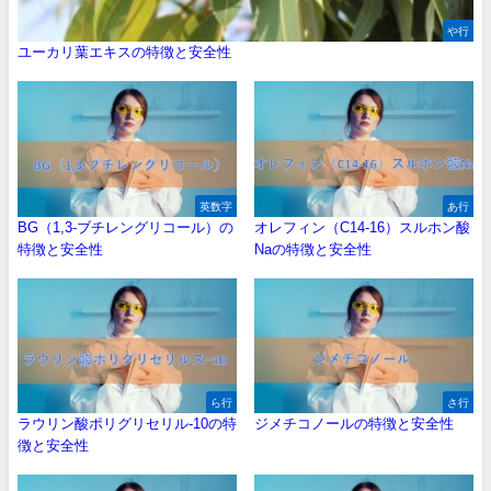
や行
ユーカリ葉エキスの特徴と安全性
英数字
あ行
BG（1,3-ブチレングリコール）の
オレフィン（C14-16）スルホン酸
特徴と安全性
Naの特徴と安全性
ら行
さ行
ラウリン酸ポリグリセリル-10の特
ジメチコノールの特徴と安全性
徴と安全性