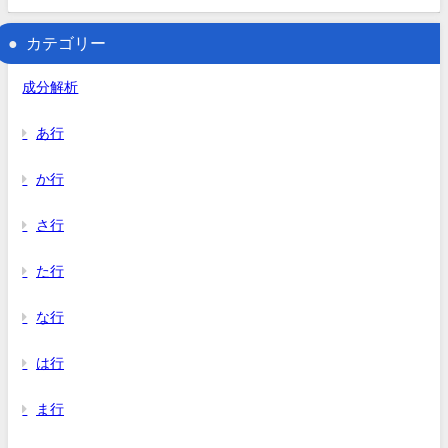
カテゴリー
成分解析
あ行
か行
さ行
た行
な行
は行
ま行