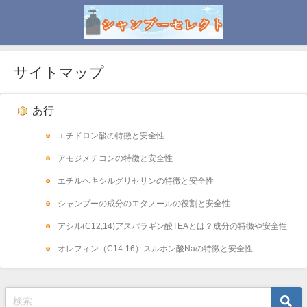
サイトマップ
あ行
エチドロン酸の特徴と安全性
アモジメチコンの特徴と安全性
エチルヘキシルグリセリンの特徴と安全性
シャンプーの成分のエタノールの役割と安全性
アシル(C12,14)アスパラギン酸TEAとは？成分の特徴や安全性
オレフィン（C14-16）スルホン酸Naの特徴と安全性